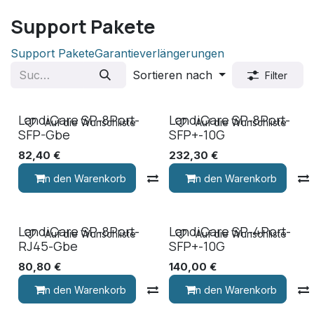
Support Pakete
Support Pakete
Garantieverlängerungen
Sortieren nach
Filter
LandiCare SP-8Port-
LandiCare SP-8Port-
Auf die Wunschliste
Auf die Wunschliste
SFP-Gbe
SFP+-10G
82,40
€
232,30
€
In den Warenkorb
Vergleichen
In den Warenkorb
LandiCare SP-8Port-
LandiCare SP-4Port-
Auf die Wunschliste
Auf die Wunschliste
RJ45-Gbe
SFP+-10G
80,80
€
140,00
€
In den Warenkorb
Vergleichen
In den Warenkorb