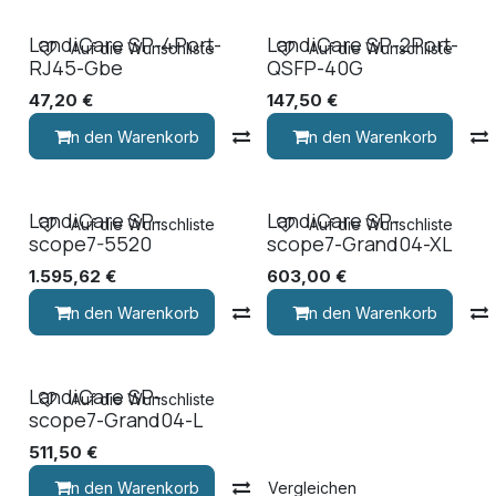
LandiCare SP-4Port-
LandiCare SP-2Port-
Auf die Wunschliste
Auf die Wunschliste
RJ45-Gbe
QSFP-40G
47,20
€
147,50
€
In den Warenkorb
Vergleichen
In den Warenkorb
LandiCare SP-
LandiCare SP-
Auf die Wunschliste
Auf die Wunschliste
scope7-5520
scope7-Grand04-XL
1.595,62
€
603,00
€
In den Warenkorb
Vergleichen
In den Warenkorb
LandiCare SP-
Auf die Wunschliste
scope7-Grand04-L
511,50
€
In den Warenkorb
Vergleichen