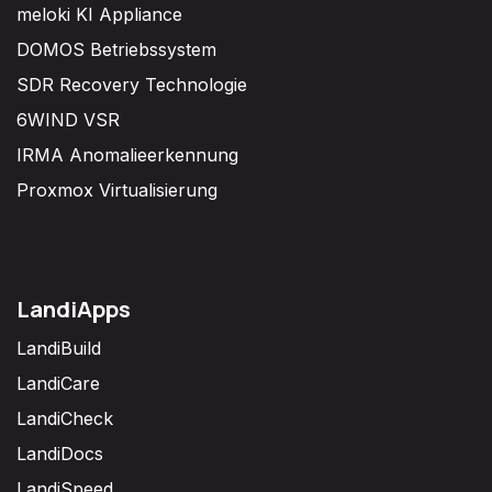
meloki KI Appliance
DOMOS Betriebssystem
SDR Recovery Technologie
6WIND VSR
IRMA Anomalieerkennung
Proxmox Virtualisierung
LandiApps
LandiBuild
LandiCare
LandiCheck
LandiDocs
LandiSpeed