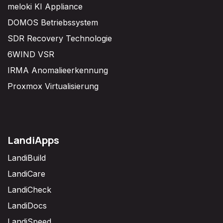
meloki KI Appliance
DOMOS Betriebssystem
SDR Recovery Technologie
6WIND VSR
IRMA Anomalieerkennung
Proxmox Virtualisierung
LandiApps
LandiBuild
LandiCare
LandiCheck
LandiDocs
LandiSpeed