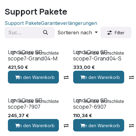
Support Pakete
Support Pakete
Garantieverlängerungen
Sortieren nach
Filter
LandiCare SP-
LandiCare SP-
Auf die Wunschliste
Auf die Wunschliste
scope7-Grand04-M
scope7-Grand04-S
421,50
€
333,00
€
In den Warenkorb
Vergleichen
In den Warenkorb
LandiCare SP-
LandiCare SP-
Auf die Wunschliste
Auf die Wunschliste
scope7-7907
scope7-6907
245,37
€
110,34
€
In den Warenkorb
Vergleichen
In den Warenkorb