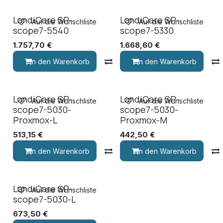
LandiCare SP-
LandiCare SP-
Auf die Wunschliste
Auf die Wunschliste
scope7-5540
scope7-5330
1.757,70
€
1.668,60
€
In den Warenkorb
Vergleichen
In den Warenkorb
LandiCare SP-
LandiCare SP-
Auf die Wunschliste
Auf die Wunschliste
scope7-5030-
scope7-5030-
Proxmox-L
Proxmox-M
513,15
€
442,50
€
In den Warenkorb
Vergleichen
In den Warenkorb
LandiCare SP-
Auf die Wunschliste
scope7-5030-L
673,50
€