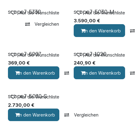
scope7-5330
scope7-5030-M
Auf die Wunschliste
Auf die Wunschliste
3.590,00
€
Vergleichen
In den Warenkorb
scope7-6907
scope7-1020
Auf die Wunschliste
Auf die Wunschliste
369,00
€
240,90
€
In den Warenkorb
Vergleichen
In den Warenkorb
scope7-5030-S
Auf die Wunschliste
2.730,00
€
In den Warenkorb
Vergleichen