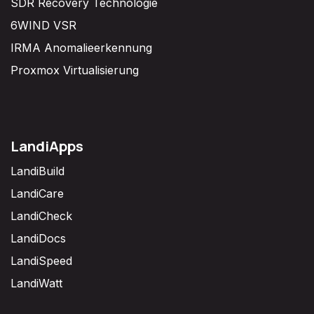
SDR Recovery Technologie
6WIND VSR
IRMA Anomalieerkennung
Proxmox Virtualisierung
LandiApps
LandiBuild
LandiCare
LandiCheck
LandiDocs
LandiSpeed
LandiWatt