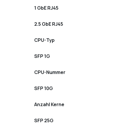
1 GbE RJ45
2.5 GbE RJ45
CPU-Typ
SFP 1G
CPU-Nummer
SFP 10G
Anzahl Kerne
SFP 25G