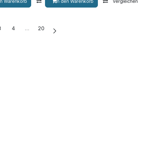
hen
en Warenkorb
Vergleichen
In den Warenkorb
Vergleichen
3
4
…
20