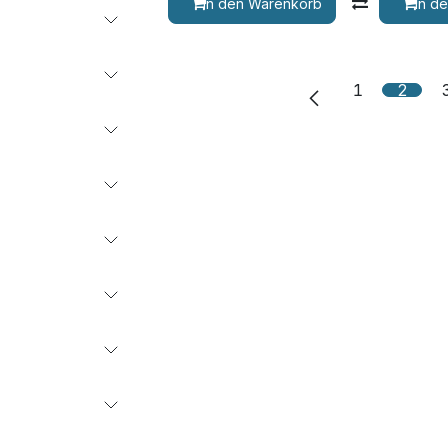
In den Warenkorb
Vergleic
In d
1
2