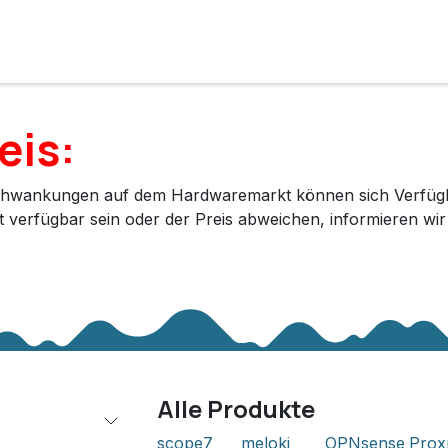
e
Lösungen
Services
Kunde werden
Unternehmen
eis:
hwankungen auf dem Hardwaremarkt können sich Verfügbar
ht verfügbar sein oder der Preis abweichen, informieren wi
Alle Produkte
scope7
meloki
OPNsense
Pro