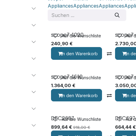
Appliances
Appliances
Appliances
Appl
scope7-1020
scope7
Auf die Wunschliste
Auf 
240,90
€
2.730,0
In den Warenkorb
Vergleic
In d
scope7-1610
scope7
Auf die Wunschliste
Auf 
1.364,00
€
3.050,0
In den Warenkorb
Vergleic
In d
DEC2687
DEC697
Auf die Wunschliste
Auf 
899,64
€
664,44
€
918,00
€