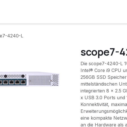
e
Lösungen
Services
Kunde werden
Unternehmen
e7-4240-L
scope7-4
Die scope7-4240-L 1
Intel® Core i9 CPU u
256GB SSD Speicher 
mittelständischen Un
integrierten 8 x 2.5 
x USB 3.0 Ports und 
Konnektivität, maxim
Erweiterungsmöglichk
eine kompakte Netzw
an die Hardware als a