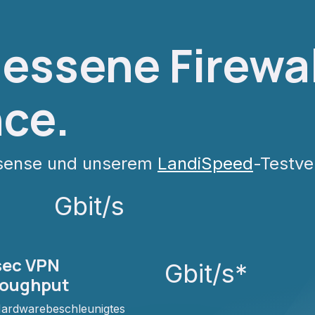
essene Firewal
nce.
Nsense und unserem
LandiSpeed
-Testve
Gbit/s
ec VPN
Gbit/s*
oughput
ardwarebeschleunigtes