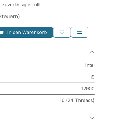
uverlässig erfüllt.
 Steuern)
In den Warenkorb
Intel
i9
12900
16 (24 Threads)