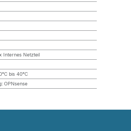
x Internes Netzteil
0°C bis 40°C
g
:
OPNsense