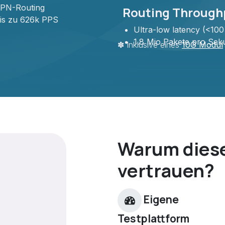
PN-Routing
Routing Through
is zu 626k PPS
Ultra-low latency (<100
1.8 Mio Pakete pro Sek
✽ Inklusive eines
10G M​odul
Warum dies
vertrauen?
Eigene
Testplattform