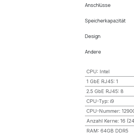
Anschlüsse
Speicherkapazität
Design
Andere
CPU
:
Intel
1 GbE RJ45
:
1
2.5 GbE RJ45
:
8
CPU-Typ
:
i9
CPU-Nummer
:
1290
Anzahl Kerne
:
16 (2
RAM
:
64GB DDR5