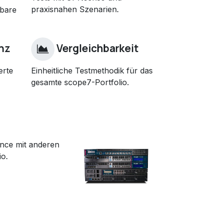
praxisnahen Szenarien.
rbare
nz
Vergleichbarkeit
erte
Einheitliche Testmethodik für das
gesamte scope7-Portfolio.
iance mit anderen
io.