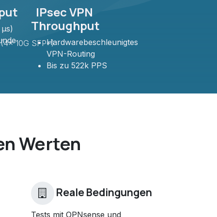
put
IPsec VPN
Throughput
 µs)
unde
Hardwarebeschleunigtes
(4x 10G SFP+)
VPN-Routing
Bis zu 522k PPS
en Werten
Reale Bedingungen
Tests mit OPNsense und