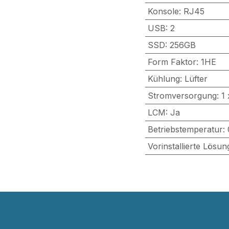
Konsole
:
RJ45
USB
:
2
SSD
:
256GB
Form Faktor
:
1HE
Kühlung
:
Lüfter
Stromversorgung
:
1 
LCM
:
Ja
Betriebstemperatur
:
Vorinstallierte Lösun