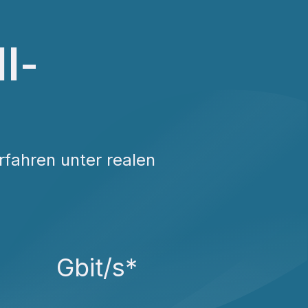
l-
rfahren unter realen
Gbit/s*