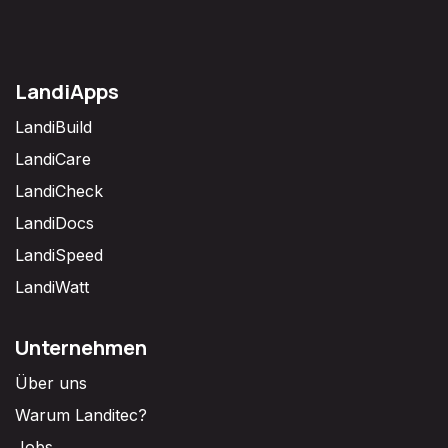
LandiApps
LandiBuild
LandiCare
LandiCheck
LandiDocs
LandiSpeed
LandiWatt
Unternehmen
Über uns
Warum Landitec?
Jobs