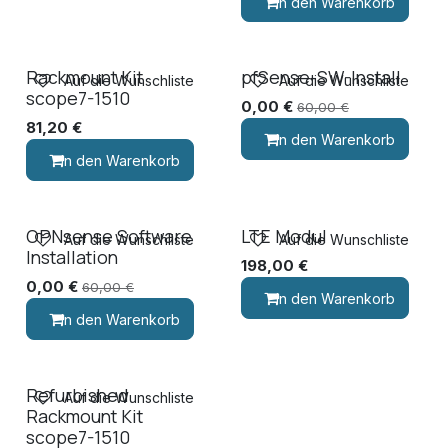
In den Warenkorb
Rackmount Kit
pfSense-SW-Install
Auf die Wunschliste
Auf die Wunschliste
scope7-1510
0,00
€
60,00
€
81,20
€
In den Warenkorb
In den Warenkorb
OPNsense Software
LTE Modul
Auf die Wunschliste
Auf die Wunschliste
Installation
198,00
€
0,00
€
60,00
€
In den Warenkorb
In den Warenkorb
Refurbished
Auf die Wunschliste
Rackmount Kit
scope7-1510