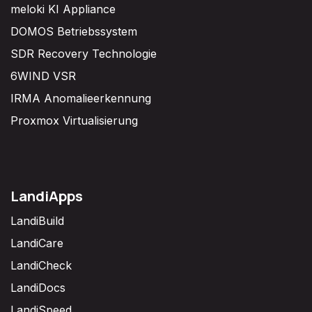
meloki KI Appliance
DOMOS Betriebssystem
SDR Recovery Technologie
6WIND VSR
IRMA Anomalieerkennung
Proxmox Virtualisierung
LandiApps
LandiBuild
LandiCare
LandiCheck
LandiDocs
LandiSpeed