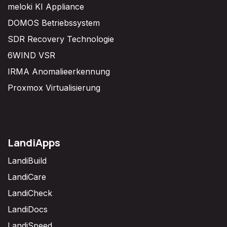
meloki KI Appliance
DOMOS Betriebssystem
SDR Recovery Technologie
6WIND VSR
IRMA Anomalieerkennung
Proxmox Virtualisierung
LandiApps
LandiBuild
LandiCare
LandiCheck
LandiDocs
LandiSpeed