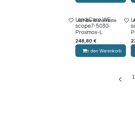
LandiCare WE-
L
Auf die Wunschliste
scope7-5030-
s
Proxmox-L
P
248,80
€
2
In den Warenkorb
1