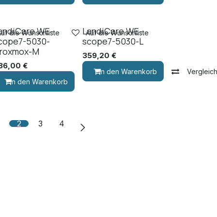
andiCare WE-
LandiCare WE-
Auf die Wunschliste
Auf die Wunschliste
cope7-5030-
scope7-5030-L
roxmox-M
359,20
€
36,00
€
In den Warenkorb
Vergleic
Vergleichen
In den Warenkorb
Vergleichen
2
3
4