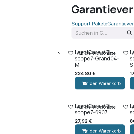
Garantieve
Support Pakete
Garantieve
LandiCare WE-
L
Auf die Wunschliste
scope7-Grand04-
s
M
S
224,80
€
1
In den Warenkorb
LandiCare WE-
L
Auf die Wunschliste
scope7-6907
s
27,92
€
8
In den Warenkorb