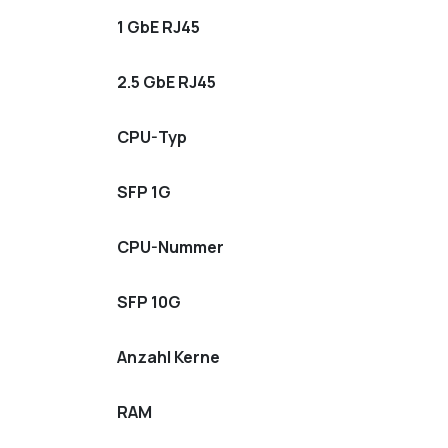
1 GbE RJ45
2.5 GbE RJ45
CPU-Typ
SFP 1G
CPU-Nummer
SFP 10G
Anzahl Kerne
RAM