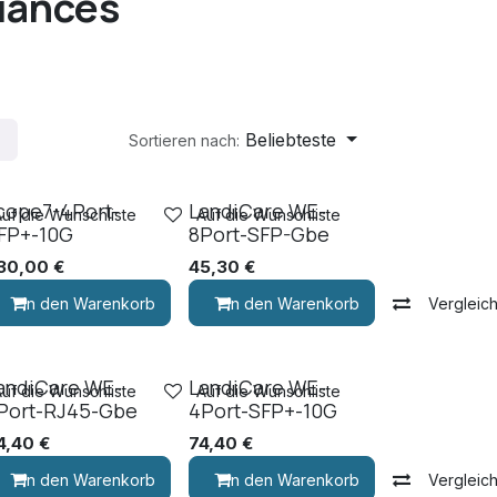
iances
Beliebteste
Sortieren nach:
cope7-4Port-
LandiCare WE-
Auf die Wunschliste
Auf die Wunschliste
FP+-10G
8Port-SFP-Gbe
30,00
€
45,30
€
In den Warenkorb
In den Warenkorb
Vergleic
andiCare WE-
LandiCare WE-
Auf die Wunschliste
Auf die Wunschliste
Port-RJ45-Gbe
4Port-SFP+-10G
4,40
€
74,40
€
Vergleichen
In den Warenkorb
Vergleichen
In den Warenkorb
Vergleic