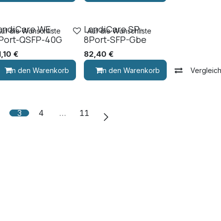
andiCare WE-
LandiCare SP-
Auf die Wunschliste
Auf die Wunschliste
Port-QSFP-40G
8Port-SFP-Gbe
1,10
€
82,40
€
Vergleichen
In den Warenkorb
Vergleichen
In den Warenkorb
Vergleic
2
3
4
…
11