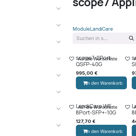
scope7 Appl
Module
LandiCare
scope7-2Port-
s
Auf die Wunschliste
QSFP-40G
S
995,00
€
9
In den Warenkorb
LandiCare WE-
L
Auf die Wunschliste
8Port-SFP+-10G
8
127,70
€
4
In den Warenkorb