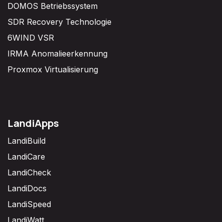
DOMOS Betriebssystem
SDR Recovery Technologie
6WIND VSR
IRMA Anomalieerkennung
Proxmox Virtualisierung
LandiApps
LandiBuild
LandiCare
LandiCheck
LandiDocs
LandiSpeed
LandiWatt