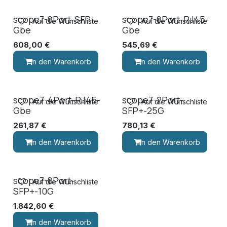
scope7-8Port-SFP-
scope7-8Port-RJ45-
Auf die Wunschliste
Auf die Wunschliste
Gbe
Gbe
608,00
€
545,69
€
In den Warenkorb
In den Warenkorb
scope7-4Port-RJ45-
scope7-2Port-
Auf die Wunschliste
Auf die Wunschliste
Gbe
SFP+-25G
261,87
€
780,13
€
In den Warenkorb
In den Warenkorb
scope7-8Port-
Auf die Wunschliste
SFP+-10G
1.842,60
€
In den Warenkorb