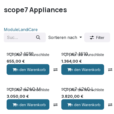
scope7 Appliances
Module
LandiCare
Sortieren nach
Filter
scope7-1030
scope7-1610
Auf die Wunschliste
Auf die Wunschliste
655,00
€
1.364,00
€
In den Warenkorb
Vergleichen
In den Warenkorb
scope7-4240-M
scope7-4240-L
Auf die Wunschliste
Auf die Wunschliste
3.050,00
€
3.820,00
€
In den Warenkorb
Vergleichen
In den Warenkorb