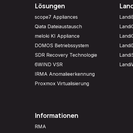
Lösungen
Lan
scope7 Appliances
Landi
Qiata Dateiaustausch
Landi
meloki KI Appliance
Landi
DOMOS Betriebssystem
Landi
SDR Recovery Technologie
Landi
6WIND VSR
Landi
IRMA Anomalieerkennung
Proxmox Virtualisierung
Informationen
RMA