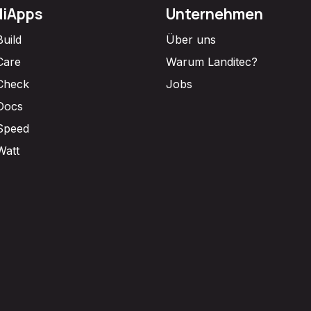
diApps
Unternehmen
Build
Über uns
Care
Warum Landitec?
Check
Jobs
Docs
Speed
Watt