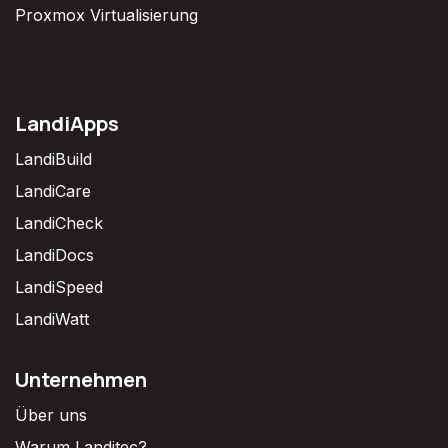
Proxmox Virtualisierung
LandiApps
LandiBuild
LandiCare
LandiCheck
LandiDocs
LandiSpeed
LandiWatt
Unternehmen
Über uns
Warum Landitec?