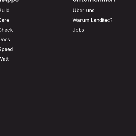
Build
Über uns
Care
Warum Landitec?
Check
Jobs
Docs
Speed
Watt