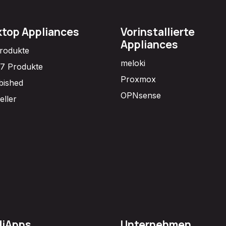
top Appliances
Vorinstallierte
Appliances
Produkte
meloki
7 Produkte
Proxmox
bished
OPNsense
eller
diApps
Unternehmen