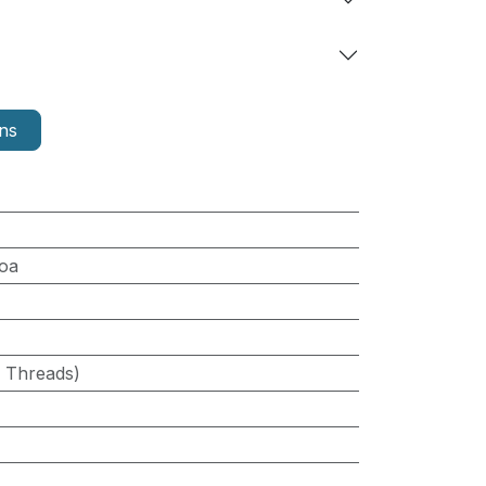
ns
oa
2 Threads)