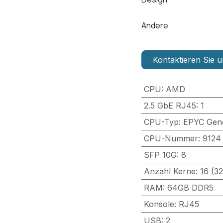
Andere
Kontaktieren Sie u
CPU
:
AMD
2.5 GbE RJ45
:
1
CPU-Typ
:
EPYC Gen
CPU-Nummer
:
9124
SFP 10G
:
8
Anzahl Kerne
:
16 (3
RAM
:
64GB DDR5
Konsole
:
RJ45
USB
:
2