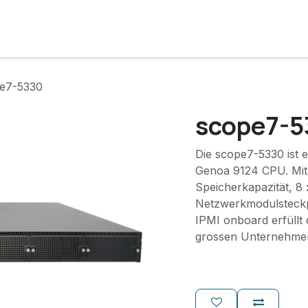
e
Lösungen
Services
Kunde werden
Unternehmen
e7-5330
scope7-5
Die scope7-5330 ist
Genoa 9124 CPU. Mi
Speicherkapazität, 8
Netzwerkmodulsteckp
IPMI onboard erfüllt
grossen Unternehme