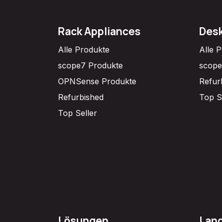
Rack Appliances
Desk
Alle Produkte
Alle 
scope7 Produkte
scope
OPNSense Produkte
Refur
Refurbished
Top S
Top Seller
Lösungen
Lan