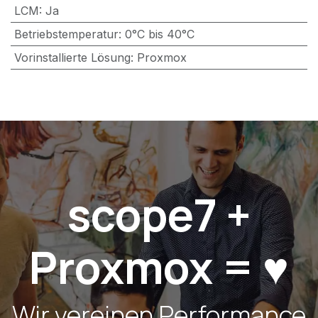
LCM
:
Ja
Betriebstemperatur
:
0°C bis 40°C
Vorinstallierte Lösung
:
Proxmox
scope7 +
Proxmox = ♥️
Wir vereinen Performance