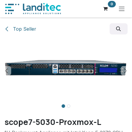
Zum Inhalt springen
0
Top Seller
scope7-5030-Proxmox-L