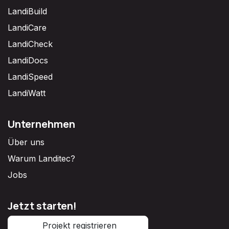
LandiBuild
LandiCare
LandiCheck
LandiDocs
LandiSpeed
LandiWatt
Unternehmen
Über uns
Warum Landitec?
Jobs
Jetzt starten!
Projekt registrieren