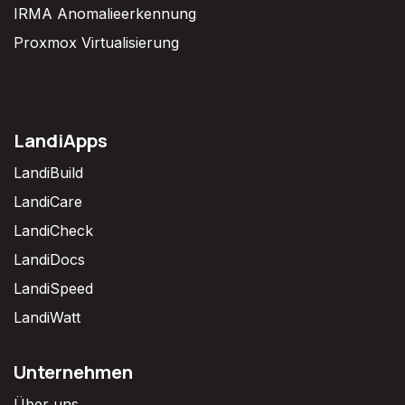
IRMA Anomalieerkennung
Proxmox Virtualisierung
LandiApps
LandiBuild
LandiCare
LandiCheck
LandiDocs
LandiSpeed
LandiWatt
Unternehmen
Über uns