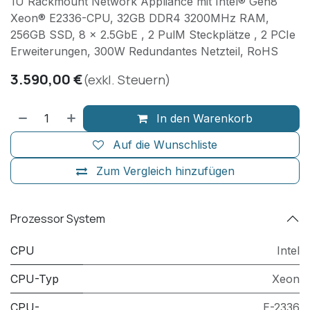
1U Rackmount Network Appliance mit Intel® Gen8
Xeon® E2336-CPU, 32GB DDR4 3200MHz RAM,
256GB SSD, 8 x 2.5GbE , 2 PulM Steckplätze , 2 PCIe
Erweiterungen, 300W Redundantes Netzteil, RoHS
3.590,00
€
(exkl. Steuern)
In den Warenkorb
Auf die Wunschliste
Zum Vergleich hinzufügen
Prozessor System
CPU
Intel
CPU-Typ
Xeon
CPU-
E-2336