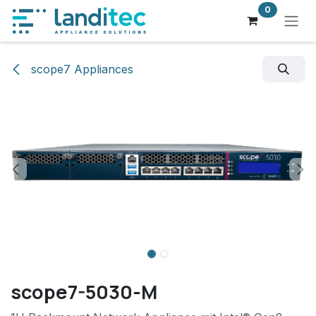
Zum Inhalt springen
0
scope7 Appliances
scope7-5030-M