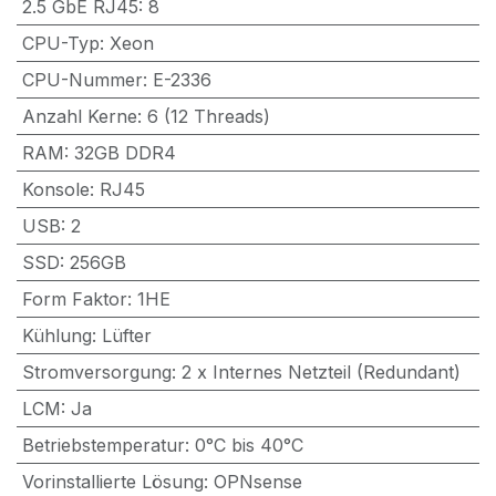
2.5 GbE RJ45
:
8
CPU-Typ
:
Xeon
CPU-Nummer
:
E-2336
Anzahl Kerne
:
6 (12 Threads)
RAM
:
32GB DDR4
Konsole
:
RJ45
USB
:
2
SSD
:
256GB
Form Faktor
:
1HE
Kühlung
:
Lüfter
Stromversorgung
:
2 x Internes Netzteil (Redundant)
LCM
:
Ja
Betriebstemperatur
:
0°C bis 40°C
Vorinstallierte Lösung
:
OPNsense