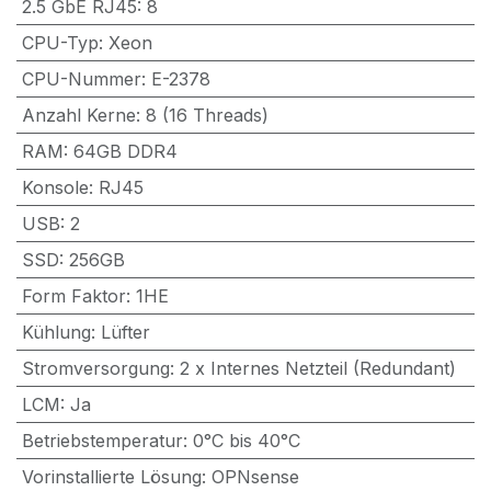
2.5 GbE RJ45
:
8
CPU-Typ
:
Xeon
CPU-Nummer
:
E-2378
Anzahl Kerne
:
8 (16 Threads)
RAM
:
64GB DDR4
Konsole
:
RJ45
USB
:
2
SSD
:
256GB
Form Faktor
:
1HE
Kühlung
:
Lüfter
Stromversorgung
:
2 x Internes Netzteil (Redundant)
LCM
:
Ja
Betriebstemperatur
:
0°C bis 40°C
Vorinstallierte Lösung
:
OPNsense