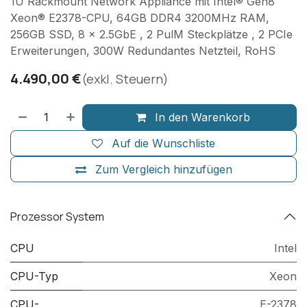
1U Rackmount Network Appliance mit Intel® Gen8
Xeon® E2378-CPU, 64GB DDR4 3200MHz RAM,
256GB SSD, 8 x 2.5GbE , 2 PulM Steckplätze , 2 PCIe
Erweiterungen, 300W Redundantes Netzteil, RoHS
4.490,00
€
(exkl. Steuern)
In den Warenkorb
Auf die Wunschliste
Zum Vergleich hinzufügen
Prozessor System
CPU
Intel
CPU-Typ
Xeon
CPU-
E-2378