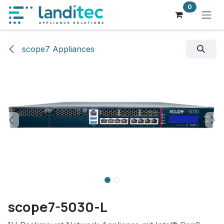
Zum Inhalt springen
0
scope7 Appliances
scope7-5030-L