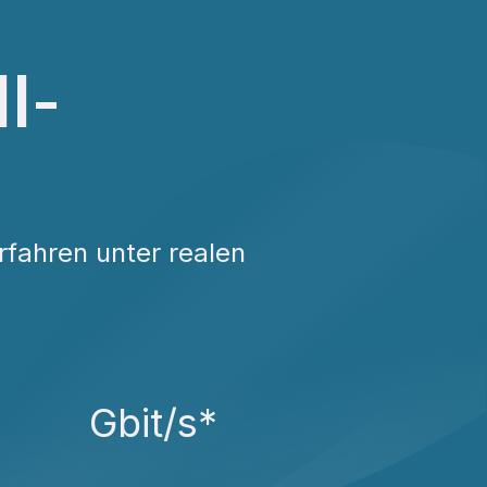
l-
rfahren unter realen
Gbit/s*