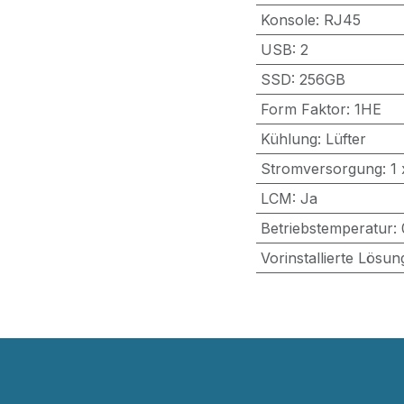
Konsole
:
RJ45
USB
:
2
SSD
:
256GB
Form Faktor
:
1HE
Kühlung
:
Lüfter
Stromversorgung
:
1 
LCM
:
Ja
Betriebstemperatur
:
Vorinstallierte Lösun