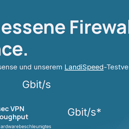
essene Firewal
nce.
Nsense und unserem
LandiSpeed
-Testve
Gbit/s
ec VPN
Gbit/s*
oughput
ardwarebeschleunigtes