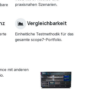
praxisnahen Szenarien.
rbare
nz
Vergleichbarkeit
erte
Einheitliche Testmethodik für das
gesamte scope7-Portfolio.
iance mit anderen
io.