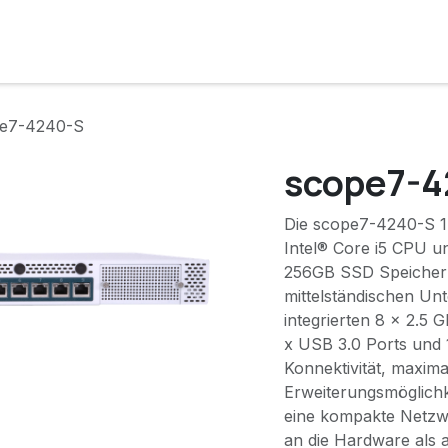
e
Lösungen
Services
Kunde werden
Unternehmen
e7-4240-S
scope7-4
Die scope7-4240-S 1
Intel® Core i5 CPU u
256GB SSD Speicher 
mittelständischen Un
integrierten 8 x 2.5 
x USB 3.0 Ports und 
Konnektivität, maxim
Erweiterungsmöglichk
eine kompakte Netzw
an die Hardware als a