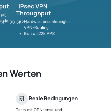
put
IPsec VPN
Throughput
 µs)
unde
Hardwarebeschleunigtes
(4x 10G SFP+)
VPN-Routing
Bis zu 522k PPS
en Werten
Reale Bedingungen
Tests mit OPNsense und