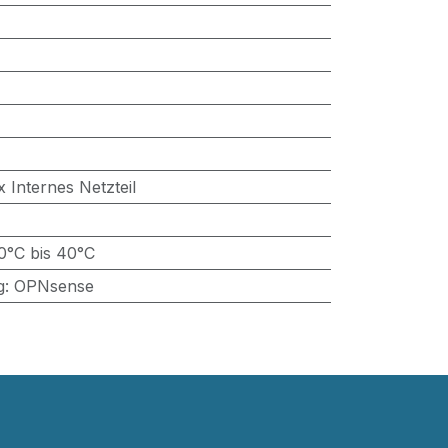
x Internes Netzteil
0°C bis 40°C
g
:
OPNsense