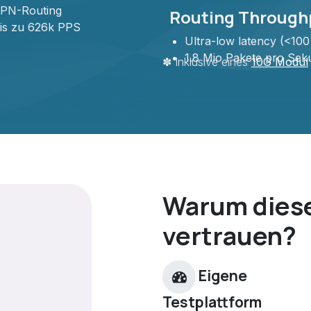
PN-Routing
Routing Through
is zu 626k PPS
Ultra-low latency (<100
1.8 Mio Pakete pro Sek
✽ Inklusive eines
10G M​odul
Warum dies
vertrauen?
Eigene
Testplattform