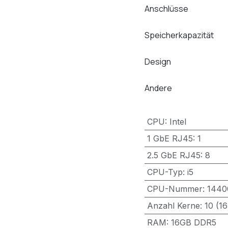
Anschlüsse
Speicherkapazität
Design
Andere
CPU
:
Intel
1 GbE RJ45
:
1
2.5 GbE RJ45
:
8
CPU-Typ
:
i5
CPU-Nummer
:
1440
Anzahl Kerne
:
10 (1
RAM
:
16GB DDR5