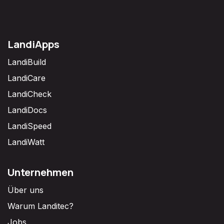
LandiApps
LandiBuild
LandiCare
LandiCheck
LandiDocs
LandiSpeed
LandiWatt
Unternehmen
Über uns
Warum Landitec?
Jobs