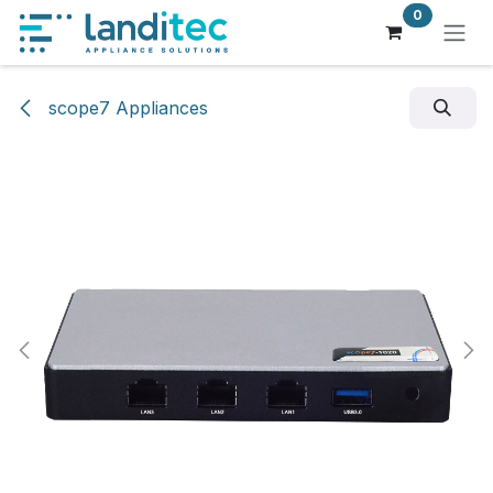
Zum Inhalt springen
0
scope7 Appliances