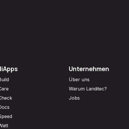
diApps
Unternehmen
Build
Über uns
Care
Warum Landitec?
Check
Jobs
Docs
Speed
Watt