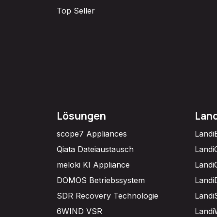
Top Seller
Lösungen
Lan
scope7 Appliances
Landi
Qiata Dateiaustausch
Landi
meloki KI Appliance
Landi
DOMOS Betriebssystem
Landi
SDR Recovery Technologie
Landi
6WIND VSR
Landi