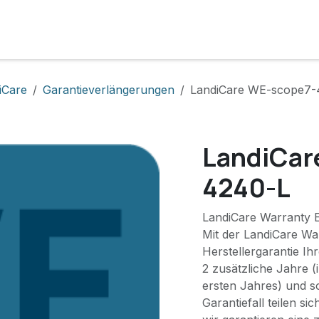
e
Lösungen
Services
Kunde werden
Unternehmen
iCare
Garantieverlängerungen
LandiCare WE-scope7-
LandiCar
4240-L
LandiCare Warranty E
Mit der LandiCare War
Herstellergarantie I
2 zusätzliche Jahre (
ersten Jahres) und s
Garantiefall teilen s