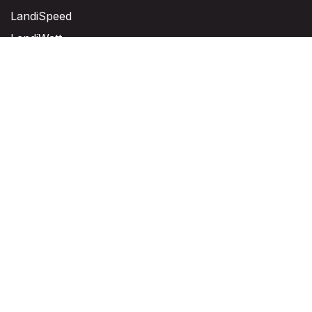
LandiSpeed
LandiWatt
Unternehmen
Über uns
Warum Landitec?
Jobs
Jetzt starten!
Projekt registrieren
Informationen
RMA
Cookies