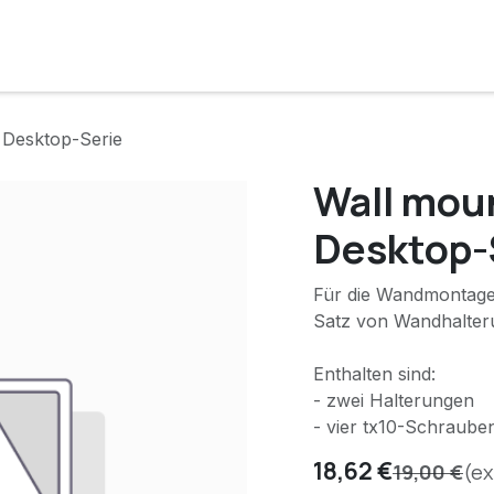
e
Lösungen
Services
Kunde werden
Unternehmen
 Desktop-Serie
Wall moun
Desktop-
Für die Wandmontage 
Satz von Wandhalteru
Enthalten sind:
- zwei Halterungen
- vier tx10-Schraube
18,62
€
19,00
€
(ex