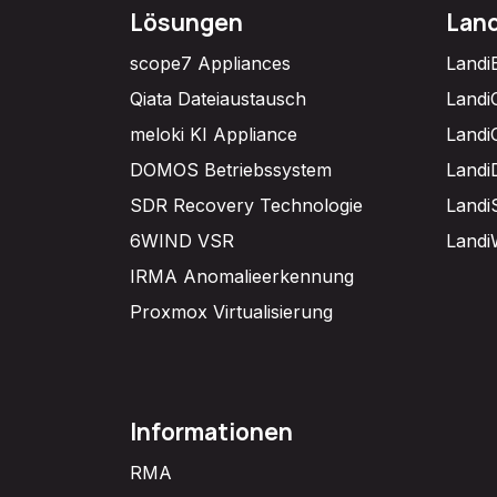
Lösungen
Lan
scope7 Appliances
Landi
Qiata Dateiaustausch
Landi
meloki KI Appliance
Landi
DOMOS Betriebssystem
Landi
SDR Recovery Technologie
Landi
6WIND VSR
Landi
IRMA Anomalieerkennung
Proxmox Virtualisierung
Informationen
RMA