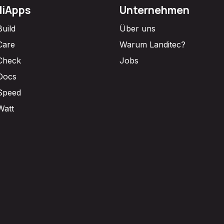
diApps
Unternehmen
Build
Über uns
Care
Warum Landitec?
Check
Jobs
Docs
Speed
Watt