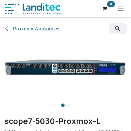
Zum Inhalt springen
0
Proxmox Appliances
scope7-5030-Proxmox-L