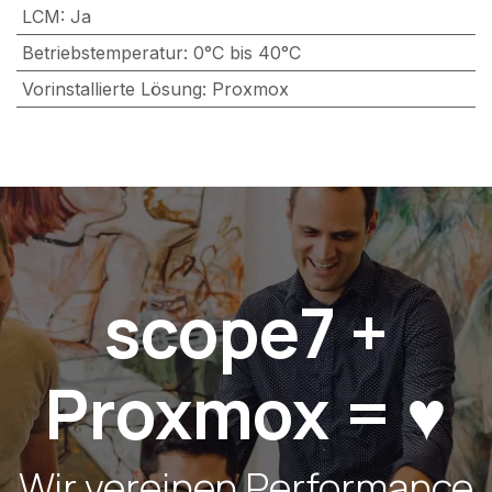
LCM
:
Ja
Betriebstemperatur
:
0°C bis 40°C
Vorinstallierte Lösung
:
Proxmox
scope7 +
Proxmox = ♥️
Wir vereinen Performance