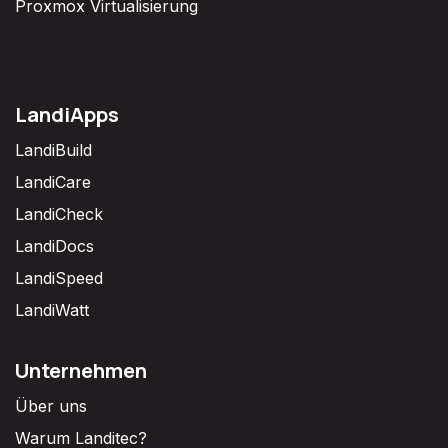
Proxmox Virtualisierung
LandiApps
LandiBuild
LandiCare
LandiCheck
LandiDocs
LandiSpeed
LandiWatt
Unternehmen
Über uns
Warum Landitec?