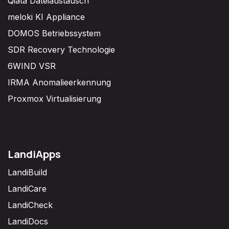
Qiata Dateiaustausch
meloki KI Appliance
DOMOS Betriebssystem
SDR Recovery Technologie
6WIND VSR
IRMA Anomalieerkennung
Proxmox Virtualisierung
LandiApps
LandiBuild
LandiCare
LandiCheck
LandiDocs