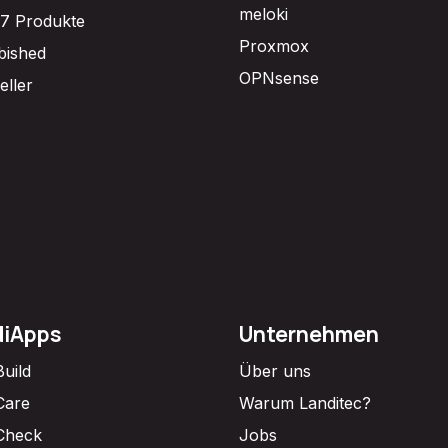
meloki
7 Produkte
Proxmox
bished
OPNsense
eller
diApps
Unternehmen
Build
Über uns
Care
Warum Landitec?
Check
Jobs