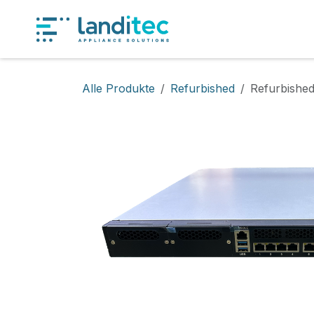
Zum Inhalt springen
Produkt
Alle Produkte
Refurbished
Refurbishe