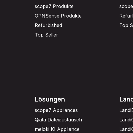
scope7 Produkte
scope
OPNSense Produkte
Refur
Refurbished
Top S
Top Seller
Lösungen
Lan
scope7 Appliances
Landi
Qiata Dateiaustausch
Landi
meloki KI Appliance
Landi