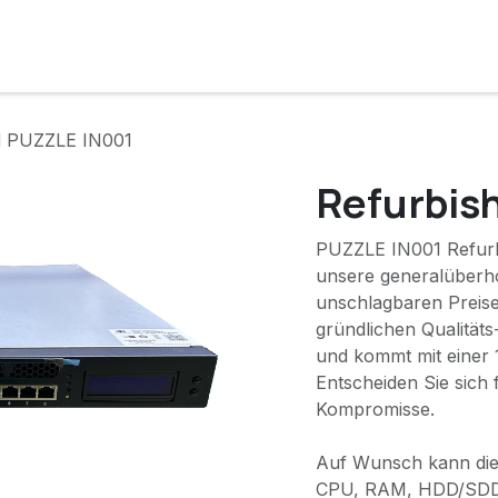
e
Lösungen
Services
Kunde werden
Unternehmen
d PUZZLE IN001
Refurbis
PUZZLE IN001 Refurb
unsere generalüberho
unschlagbaren Preise
gründlichen Qualitäts
und kommt mit einer 
Entscheiden Sie sich
Kompromisse.
Auf Wunsch kann die
CPU, RAM, HDD/SDD 