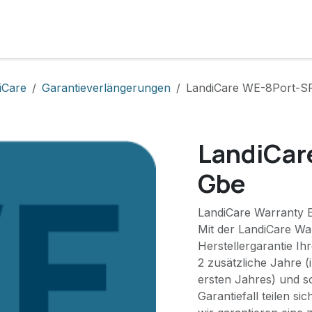
e
Lösungen
Services
Kunde werden
Unternehmen
iCare
Garantieverlängerungen
LandiCare WE-8Port-S
LandiCar
Gbe
LandiCare Warranty E
Mit der LandiCare War
Herstellergarantie I
2 zusätzliche Jahre (
ersten Jahres) und s
Garantiefall teilen s