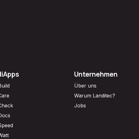
diApps
Unternehmen
Build
Über uns
Care
Warum Landitec?
Check
Jobs
Docs
Speed
Watt