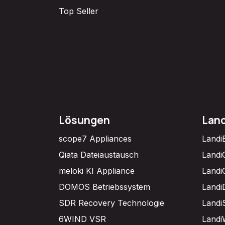
Top Seller
Lösungen
Lan
scope7 Appliances
Landi
Qiata Dateiaustausch
Landi
meloki KI Appliance
Landi
DOMOS Betriebssystem
Landi
SDR Recovery Technologie
Landi
6WIND VSR
Landi