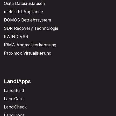
Qiata Dateiaustausch
meloki KI Appliance
DOMOS Betriebssystem
SDR Recovery Technologie
6WIND VSR
IRMA Anomalieerkennung
Proxmox Virtualisierung
LandiApps
LandiBuild
LandiCare
LandiCheck
LandiDocs