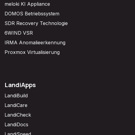
meloki KI Appliance
DOMOS Betriebssystem
SDR Recovery Technologie
6WIND VSR
IRMA Anomalieerkennung
Proxmox Virtualisierung
LandiApps
LandiBuild
LandiCare
LandiCheck
LandiDocs
LandiSpeed