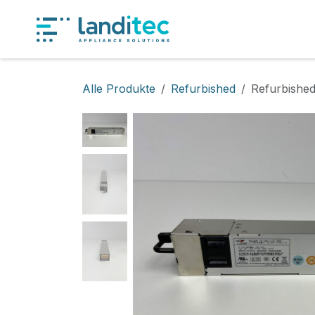
Zum Inhalt springen
Produkt
Alle Produkte
Refurbished
Refurbish