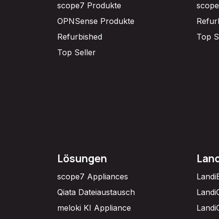
scope7 Produkte
scope
OPNSense Produkte
Refur
Refurbished
Top S
Top Seller
Lösungen
Lan
scope7 Appliances
Landi
Qiata Dateiaustausch
Landi
meloki KI Appliance
Landi