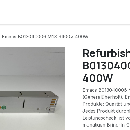
e
Lösungen
Services
Kunde werden
Unternehmen
ed Emacs B013040006 M1S 3400V 400W
Refurbis
B013040
400W
Emacs B013040006 
(Generalüberholt). E
Produkte: Qualität u
Jedes Produkt durchl
Leistungscheck, ist v
monatigen Bring-In Ga