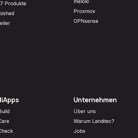
meloki
7 Produkte
Proxmox
bished
OPNsense
eller
diApps
Unternehmen
Build
Über uns
Care
Warum Landitec?
Check
Jobs