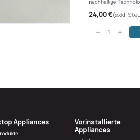
nachhaltige Technol
24,00
€
(exkl. Ste
top Appliances
Vorinstallierte
Appliances
Produkte