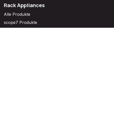
Rack Appliances
Alle Produkte
scope7 Produkte
OPNSense Produkte
Refurbished
Top Seller
Desktop Appliances
Alle Produkte
scope7 Produkte
Refurbished
Top Seller
Vorinstallierte Appliances