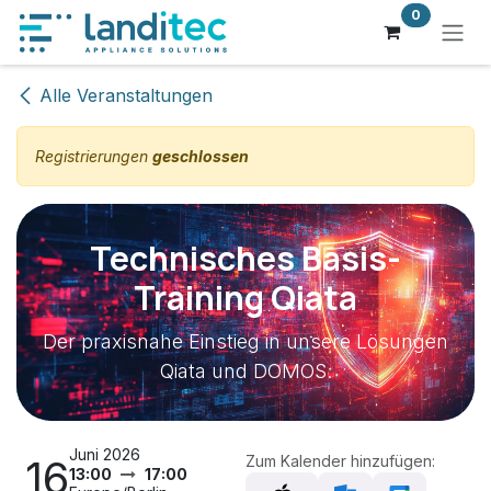
Zum Inhalt springen
0
Alle Veranstaltungen
Registrierungen
geschlossen
Technisches Basis-
Training Qiata
Der praxisnahe Einstieg in unsere Lösungen
Qiata und DOMOS.
Juni 2026
16
Zum Kalender hinzufügen:
13:00
17:00