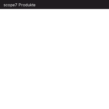
scope7 Produkte
OPNSense Produkte
Refurbished
Top Seller
Desktop Appliances
Alle Produkte
scope7 Produkte
Refurbished
Top Seller
Vorinstallierte Appliances
meloki
Proxmox