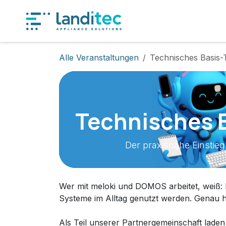
Zum Inhalt springen
Produkt
Alle Veranstaltungen
Technisches Basis-T
Technisches B
Der praxisnahe Einstie
Wer mit meloki und DOMOS arbeitet, weiß: D
Systeme im Alltag genutzt werden. Genau hi
Als Teil unserer Partnergemeinschaft laden