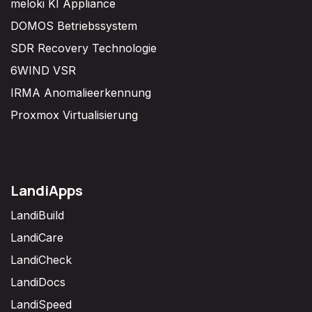
meloki KI Appliance
DOMOS Betriebssystem
SDR Recovery Technologie
6WIND VSR
IRMA Anomalieerkennung
Proxmox Virtualisierung
LandiApps
LandiBuild
LandiCare
LandiCheck
LandiDocs
LandiSpeed