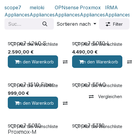
scope7
meloki
OPNsense
Proxmox
IRMA
R
Appliances
Appliances
Appliances
Appliances
Appliances
Sortieren nach
Filter
scope7-4240-S
scope7-5030-L
Auf die Wunschliste
Auf die Wunschliste
2.590,00
€
4.490,00
€
In den Warenkorb
Vergleichen
In den Warenkorb
scope7-1510-Fiber
scope7-5540
Auf die Wunschliste
Auf die Wunschliste
999,00
€
Vergleichen
In den Warenkorb
Vergleichen
scope7-5030-
scope7-5330
Auf die Wunschliste
Auf die Wunschliste
Proxmox-M