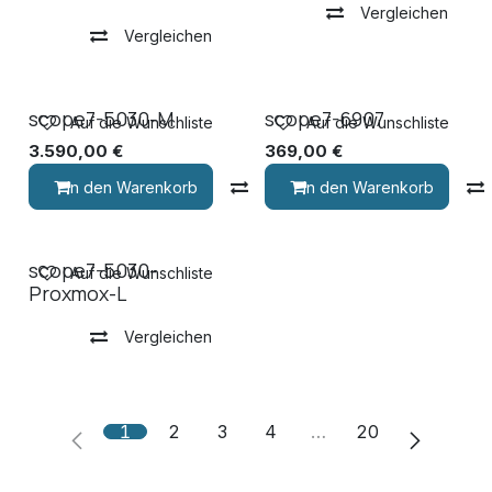
Vergleichen
Vergleichen
scope7-5030-M
scope7-6907
Auf die Wunschliste
Auf die Wunschliste
3.590,00
€
369,00
€
In den Warenkorb
Vergleichen
In den Warenkorb
scope7-5030-
Auf die Wunschliste
Proxmox-L
Vergleichen
1
2
3
4
…
20