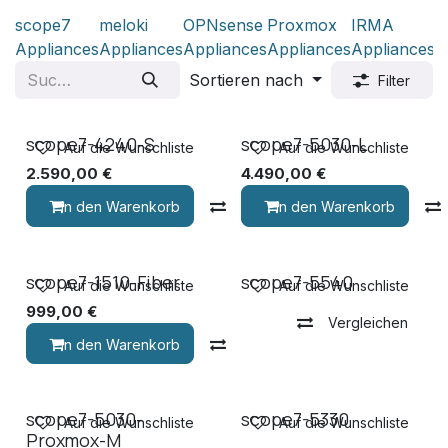
scope7
meloki
OPNsense
Proxmox
IRMA
R
Appliances
Appliances
Appliances
Appliances
Appliances
Sortieren nach
Filter
scope7-4240-S
scope7-5030-L
Auf die Wunschliste
Auf die Wunschliste
2.590,00
€
4.490,00
€
In den Warenkorb
Vergleichen
In den Warenkorb
scope7-1510-Fiber
scope7-5540
Auf die Wunschliste
Auf die Wunschliste
999,00
€
Vergleichen
In den Warenkorb
Vergleichen
scope7-5030-
scope7-5330
Auf die Wunschliste
Auf die Wunschliste
Proxmox-M