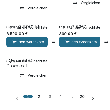
Vergleichen
Vergleichen
scope7-5030-M
scope7-6907
Auf die Wunschliste
Auf die Wunschliste
3.590,00
€
369,00
€
In den Warenkorb
Vergleichen
In den Warenkorb
scope7-5030-
Auf die Wunschliste
Proxmox-L
Vergleichen
1
2
3
4
…
20