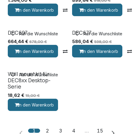
1.364,00
€
899,64
€
918,00
€
In den Warenkorb
Vergleichen
In den Warenkorb
DEC697
DEC677
Auf die Wunschliste
Auf die Wunschliste
664,44
€
586,04
€
678,00
€
598,00
€
In den Warenkorb
Vergleichen
In den Warenkorb
Wall mount kit für
Auf die Wunschliste
DEC8xx Desktop-
Serie
18,62
€
19,00
€
In den Warenkorb
1
2
3
4
…
15