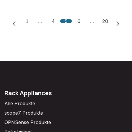
1
…
4
5
6
…
20
Rack Appliances
Alle Produkte
scope7 Produkte
OPNSense Produkte
Refurbished