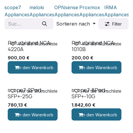
scope7
meloki
OPNsense
Proxmox
IRMA
R
Appliances
Appliances
Appliances
Appliances
Appliances
Sortieren nach
Filter
Refurbished NCA-
Refurbished NCA-
Auf die Wunschliste
Auf die Wunschliste
4220A
1010B
900,00
€
200,00
€
In den Warenkorb
In den Warenkorb
scope7-2Port-
scope7-8Port-
Auf die Wunschliste
Auf die Wunschliste
SFP+-25G
SFP+-10G
780,13
€
1.842,60
€
In den Warenkorb
In den Warenkorb