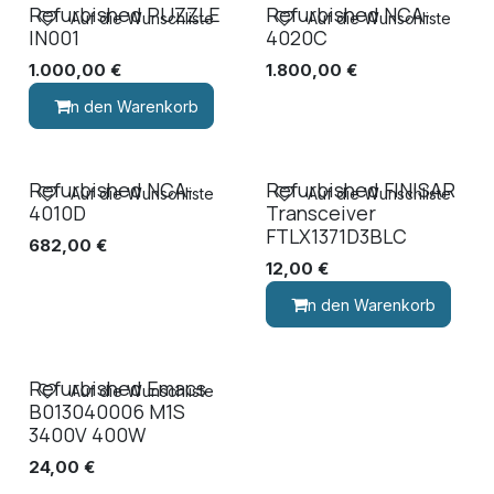
Refurbished PUZZLE
Refurbished NCA-
Auf die Wunschliste
Auf die Wunschliste
IN001
4020C
1.000,00
€
1.800,00
€
In den Warenkorb
Refurbished NCA-
Refurbished FINISAR
Auf die Wunschliste
Auf die Wunschliste
4010D
Transceiver
FTLX1371D3BLC
682,00
€
12,00
€
In den Warenkorb
Refurbished Emacs
Auf die Wunschliste
B013040006 M1S
3400V 400W
24,00
€