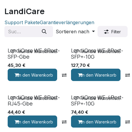
LandiCare
Support Pakete
Garantieverlängerungen
Sortieren nach
Filter
LandiCare WE-8Port-
LandiCare WE-8Port-
Auf die Wunschliste
Auf die Wunschliste
SFP-Gbe
SFP+-10G
45,30
€
127,70
€
In den Warenkorb
Vergleichen
In den Warenkorb
LandiCare WE-8Port-
LandiCare WE-4Port-
Auf die Wunschliste
Auf die Wunschliste
RJ45-Gbe
SFP+-10G
44,40
€
74,40
€
In den Warenkorb
Vergleichen
In den Warenkorb