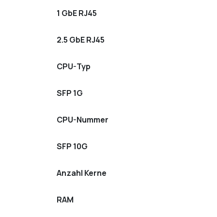
1 GbE RJ45
2.5 GbE RJ45
CPU-Typ
SFP 1G
CPU-Nummer
SFP 10G
Anzahl Kerne
RAM