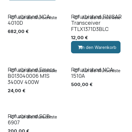
Refurbished NCA-
Refurbished FINISAR
Auf die Wunschliste
Auf die Wunschliste
4010D
Transceiver
FTLX1371D3BLC
682,00
€
12,00
€
In den Warenkorb
Refurbished Emacs
Refurbished NCA-
Auf die Wunschliste
Auf die Wunschliste
B013040006 M1S
1510A
3400V 400W
500,00
€
24,00
€
Refurbished SCB-
Auf die Wunschliste
6907
200,00
€