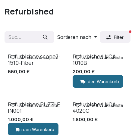
Refurbished
ak
Sortieren nach
Filter
Refurbished scope7-
Refurbished NCA-
Auf die Wunschliste
Auf die Wunschliste
1510-Fiber
1010B
550,00
€
200,00
€
In den Warenkorb
Refurbished PUZZLE
Refurbished NCA-
Auf die Wunschliste
Auf die Wunschliste
IN001
4020C
1.000,00
€
1.800,00
€
In den Warenkorb