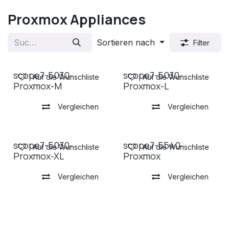
Proxmox Appliances
Sortieren nach
Filter
scope7-5030-
scope7-5030-
Auf die Wunschliste
Auf die Wunschliste
Proxmox-M
Proxmox-L
Vergleichen
Vergleichen
scope7-5030-
scope7-5540-
Auf die Wunschliste
Auf die Wunschliste
Proxmox-XL
Proxmox
Vergleichen
Vergleichen